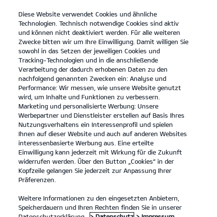
Diese Website verwendet Cookies und ähnliche
open
Technologien. Technisch notwendige Cookies sind aktiv
menu
und können nicht deaktiviert werden. Für alle weiteren
KONTAKT
Zwecke bitten wir um Ihre Einwilligung. Damit willigen Sie
sowohl in das Setzen der jeweiligen Cookies und
Tracking-Technologien und in die anschließende
KONFIGURATOR
Verarbeitung der dadurch erhobenen Daten zu den
nachfolgend genannten Zwecken ein: Analyse und
KONFIGURATOR
Performance: Wir messen, wie unsere Website genutzt
wird, um Inhalte und Funktionen zu verbessern.
Marketing und personalisierte Werbung: Unsere
Werbepartner und Dienstleister erstellen auf Basis Ihres
Gesamtpreis (UVP)**:
63.690 €
Nutzungsverhaltens ein Interessenprofil und spielen
Ihnen auf dieser Website und auch auf anderen Websites
interessenbasierte Werbung aus. Eine erteilte
1. Ausstattung
Einwilligung kann jederzeit mit Wirkung für die Zukunft
widerrufen werden. Über den Button „Cookies“ in der
Kopfzeile gelangen Sie jederzeit zur Anpassung Ihrer
Präferenzen.
Weitere Informationen zu den eingesetzten Anbietern,
VORNE
HINTEN
Speicherdauern und Ihren Rechten finden Sie in unserer
Datenschutzerklärung.
> Datenschutz
> Impressum