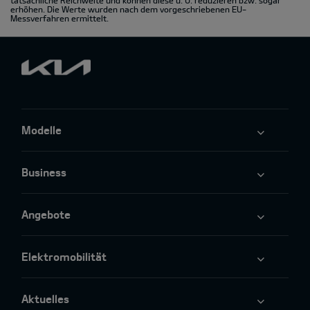
tatsächliche Reichweite und können diese u. U. reduzieren bzw. sogar
erhöhen. Die Werte wurden nach dem vorgeschriebenen EU-
Messverfahren ermittelt.
Modelle
Business
Angebote
Elektromobilität
Aktuelles