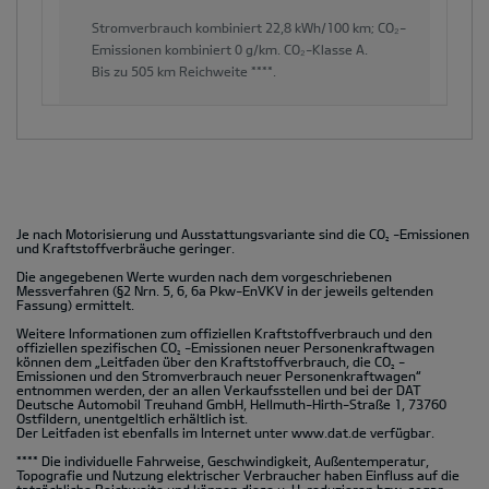
Stromverbrauch kombiniert
22,8 kWh/100 km;
CO₂-
Emissionen kombiniert
0 g/km.
CO₂-Klasse
A.
Bis zu
505 km
Reichweite ****.
Je nach Motorisierung und Ausstattungsvariante sind die CO
-Emissionen
2
und Kraftstoffverbräuche geringer.
Die angegebenen Werte wurden nach dem vorgeschriebenen
Messverfahren (§2 Nrn. 5, 6, 6a Pkw-EnVKV in der jeweils geltenden
Fassung) ermittelt.
Weitere Informationen zum offiziellen Kraftstoffverbrauch und den
offiziellen spezifischen CO
-Emissionen neuer Personenkraftwagen
2
können dem „Leitfaden über den Kraftstoffverbrauch, die CO
-
2
Emissionen und den Stromverbrauch neuer Personenkraftwagen“
entnommen werden, der an allen Verkaufsstellen und bei der DAT
Deutsche Automobil Treuhand GmbH, Hellmuth-Hirth-Straße 1, 73760
Ostfildern, unentgeltlich erhältlich ist.
Der Leitfaden ist ebenfalls im Internet unter
www.dat.de
verfügbar.
**** Die individuelle Fahrweise, Geschwindigkeit, Außentemperatur,
Topografie und Nutzung elektrischer Verbraucher haben Einfluss auf die