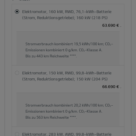
Gesamtpreis
und
Elektromotor, 160 kW, RWD, 76,1-kWh-Batterie
der
(Strom, Reduktionsgetriebe); 160 kW (218 PS)
Hauptinhaltsbereich
63.690 €
.
dynamisch
aktualisiert
Stromverbrauch kombiniert
19,5 kWh/100 km;
CO₂-
Emissionen kombiniert
0 g/km.
CO₂-Klasse
A.
Bis zu
443 km
Reichweite ****.
Elektromotor, 150 kW, RWD, 99,8-kWh-Batterie
(Strom, Reduktionsgetriebe); 150 kW (204 PS)
66.690 €
.
Stromverbrauch kombiniert
20,2 kWh/100 km;
CO₂-
Emissionen kombiniert
0 g/km.
CO₂-Klasse
A.
Bis zu
563 km
Reichweite ****.
Elektromotor, 283 kW, AWD, 99,8-kWh-Batterie